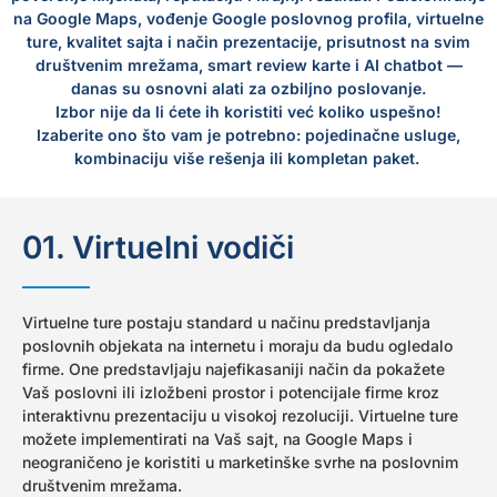
na Google Maps, vođenje Google poslovnog profila, virtuelne
ture, kvalitet sajta i način prezentacije, prisutnost na svim
društvenim mrežama, smart review karte i AI chatbot —
danas su osnovni alati za ozbiljno poslovanje.
Izbor nije da li ćete ih koristiti već koliko uspešno!
Izaberite ono što vam je potrebno: pojedinačne usluge,
kombinaciju više rešenja ili kompletan paket.
01. Virtuelni vodiči
Virtuelne ture postaju standard u načinu predstavljanja
poslovnih objekata na internetu i moraju da budu ogledalo
firme. One predstavljaju najefikasaniji način da pokažete
Vaš poslovni ili izložbeni prostor i potencijale firme kroz
interaktivnu prezentaciju u visokoj rezoluciji. Virtuelne ture
možete implementirati na Vaš sajt, na Google Maps i
neograničeno je koristiti u marketinške svrhe na poslovnim
društvenim mrežama.