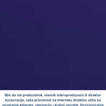
Bilo da ste preduzetnik, vlasnik mikropreduzeća ili direktor
korporacije, vaša prisutnost na internetu direktno utiče na
poverenje klijenata, reputaciju i krajnji rezultat. Pozicioniranje