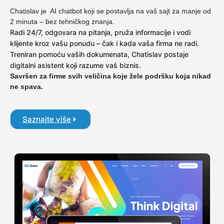
Chatislav je AI chatbot koji se postavlja na vaš sajt za manje od
2 minuta – bez tehničkog znanja.
Radi 24/7, odgovara na pitanja, pruža informacije i vodi
klijente kroz vašu ponudu – čak i kada vaša firma ne radi.
Treniran pomoću vaših dokumenata, Chatislav postaje
digitalni asistent koji razume vaš biznis.
Savršen za firme svih veličina koje žele podršku koja nikad
ne spava.
Saznajte više