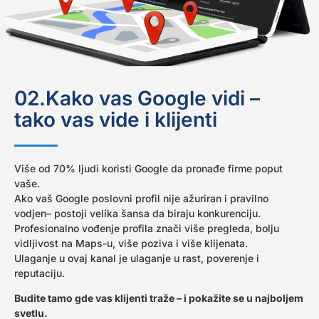
02.Kako vas Google vidi –
tako vas vide i klijenti
Više od 70% ljudi koristi Google da pronađe firme poput
vaše.
Ako vaš Google poslovni profil nije ažuriran i pravilno
vodjen– postoji velika šansa da biraju konkurenciju.
Profesionalno vođenje profila znači više pregleda, bolju
vidljivost na Maps-u, više poziva i više klijenata.
Ulaganje u ovaj kanal je ulaganje u rast, poverenje i
reputaciju.
Budite tamo gde vas
klijenti
traže – i pokažite se u najboljem
svetlu.